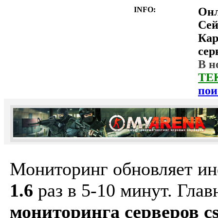
INFO:
Он
Сей
Ка
сер
В н
ТЕ
пои
Мониторинг обновляет и
1.6
раз в 5-10 минут. Гла
мониторинга серверов cs