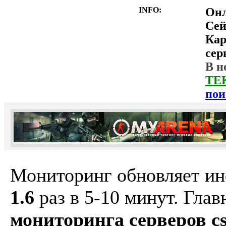
INFO:
Он
Сей
Ка
сер
В н
ТЕ
пои
Мониторинг обновляет и
1.6
раз в 5-10 минут. Гла
мониторинга серверов cs