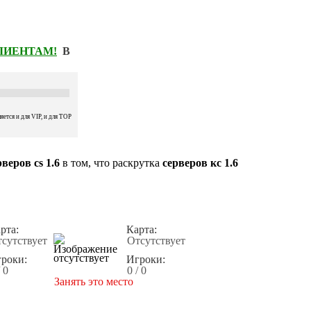
КЛИЕНТАМ!
В
ется и для VIP, и для TOP
веров cs 1.6
в том, что раскрутка
серверов кс 1.6
рта:
Карта:
сутствует
Отсутствует
роки:
Игроки:
/ 0
0 / 0
Занять это место