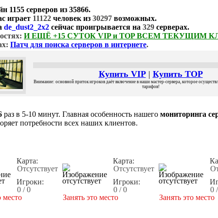
йн
1155 серверов
из
35866
.
ас играет
11122
человек из
30297
возможных.
а
de_dust2_2x2
сейчас проигрывается на
329
серверах.
остях:
И ЕЩЁ +15 СУТОК VIP и TOP ВСЕМ ТЕКУЩИМ 
ах:
Патч для поиска серверов в интернете
.
Купить VIP
|
Купить TOP
Внимание: основной приток игроков даёт включение в наши мастер-сервера, которое осуществля
тарифов!
6
раз в 5-10 минут. Главная особенность нашего
мониторинга сер
воряет потребности всех наших клиентов.
Карта:
Карта:
Ка
Отсутствует
Отсутствует
От
Игроки:
Игроки:
Иг
0 / 0
0 / 0
0 
о место
Занять это место
Занять это место