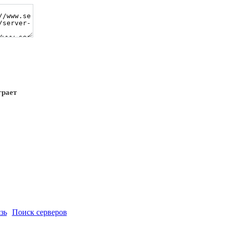
грает
зь
Поиск серверов