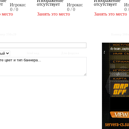
Игроки:
Игроки:
Иг
0 / 0
0 / 0
0 
о место
Занять это место
Занять это место
нер 350x20
Баннер 160
html код
Для форума