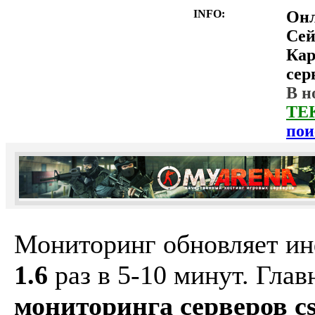
INFO:
Он
Сей
Ка
сер
В н
ТЕ
пои
Мониторинг обновляет и
1.6
раз в 5-10 минут. Гла
мониторинга серверов cs