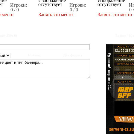
Игроки:
Игроки:
Иг
0 / 0
0 / 0
0 
о место
Занять это место
Занять это место
нер 350x20
Баннер 160
html код
Для форума