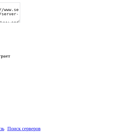
грает
зь
Поиск серверов