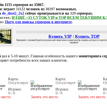
йн
1155 серверов
из
35867
.
ас играет
11122
человек из
30297
возможных.
а
de_dust2_2x2
сейчас проигрывается на
329
серверах.
остях:
И ЕЩЁ +15 СУТОК VIP и TOP ВСЕМ ТЕКУЩИМ 
ах:
Патч для поиска серверов в интернете
.
Купить VIP
|
Купить TOP
Внимание: основной приток игроков даёт включение в наши мастер-сервера, которое осуществля
тарифов!
6
раз в 5-10 минут. Главная особенность нашего
мониторинга сер
воряет потребности всех наших клиентов.
Карта:
Карта:
Ка
Отсутствует
Отсутствует
От
Игроки:
Игроки:
Иг
0 / 0
0 / 0
0 
о место
Занять это место
Занять это место