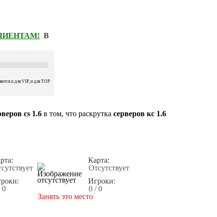
КЛИЕНТАМ!
В
ется и для VIP, и для TOP
веров cs 1.6
в том, что раскрутка
серверов кс 1.6
рта:
Карта:
сутствует
Отсутствует
роки:
Игроки:
/ 0
0 / 0
Занять это место