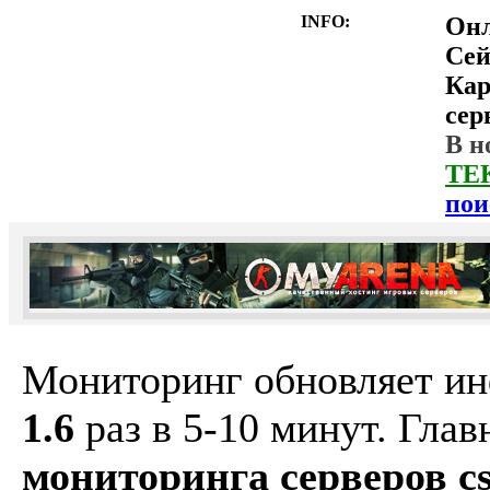
INFO:
Он
Сей
Ка
сер
В н
ТЕ
пои
Мониторинг обновляет и
1.6
раз в 5-10 минут. Гла
мониторинга серверов cs