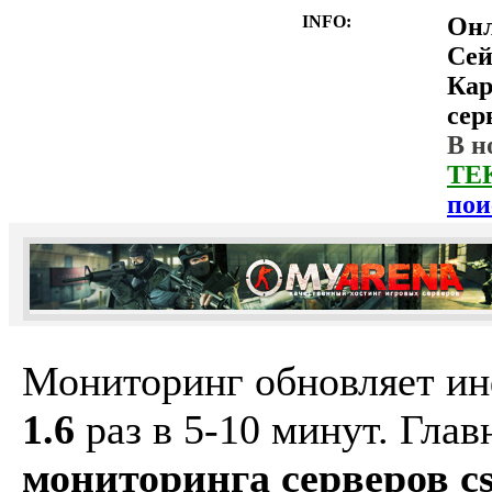
INFO:
Он
Сей
Ка
сер
В н
ТЕ
пои
Мониторинг обновляет и
1.6
раз в 5-10 минут. Гла
мониторинга серверов cs