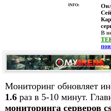
INFO:
Он
Сей
Ка
сер
В н
ТЕ
пои
Мониторинг обновляет и
1.6
раз в 5-10 минут. Гла
мониторинга серверов cs