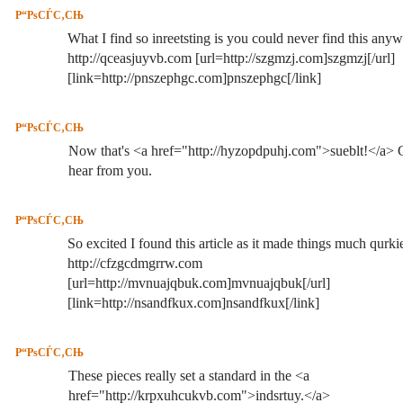
Р“РѕСЃС‚СЊ
What I find so inreetsting is you could never find this anyw
http://qceasjuyvb.com [url=http://szgmzj.com]szgmzj[/url]
[link=http://pnszephgc.com]pnszephgc[/link]
Р“РѕСЃС‚СЊ
Now that's <a href="http://hyzopdpuhj.com">sueblt!</a> G
hear from you.
Р“РѕСЃС‚СЊ
So excited I found this article as it made things much qurki
http://cfzgcdmgrrw.com
[url=http://mvnuajqbuk.com]mvnuajqbuk[/url]
[link=http://nsandfkux.com]nsandfkux[/link]
Р“РѕСЃС‚СЊ
These pieces really set a standard in the <a
href="http://krpxuhcukvb.com">indsrtuy.</a>