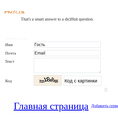
Р“РѕСЃС‚СЊ
That's a smart answer to a diclffuit question.
Добавить отзыв
Имя
Почта
Текст
Код
Главная страница
Добавить серв