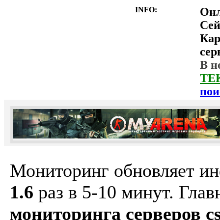
INFO:
Он
Сей
Ка
сер
В н
ТЕ
пои
Мониторинг обновляет и
1.6
раз в 5-10 минут. Гла
мониторинга серверов cs