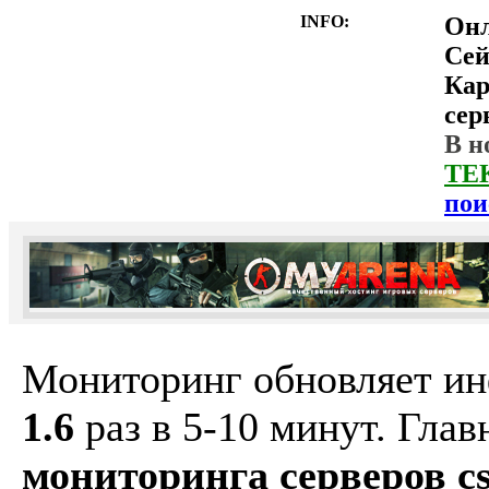
INFO:
Он
Сей
Ка
сер
В н
ТЕ
пои
Мониторинг обновляет и
1.6
раз в 5-10 минут. Гла
мониторинга серверов cs