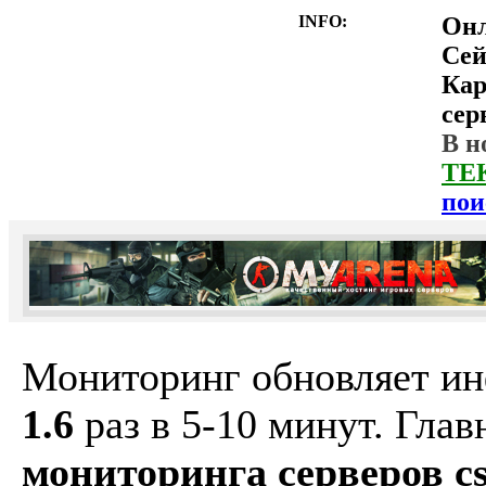
INFO:
Он
Сей
Ка
сер
В н
ТЕ
пои
Мониторинг обновляет и
1.6
раз в 5-10 минут. Гла
мониторинга серверов cs