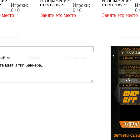
Игроки:
Игроки:
Иг
0 / 0
0 / 0
0 
о место
Занять это место
Занять это место
нер 350x20
Баннер 160
html код
Для форума