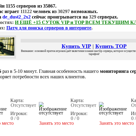
йн
1155 серверов
из
35867
.
ас играет
11122
человек из
30297
возможных.
а
de_dust2_2x2
сейчас проигрывается на
329
серверах.
остях:
И ЕЩЁ +15 СУТОК VIP и TOP ВСЕМ ТЕКУЩИМ 
ах:
Патч для поиска серверов в интернете
.
Купить VIP
|
Купить TOP
Внимание: основной приток игроков даёт включение в наши мастер-сервера, которое осуществля
тарифов!
6
раз в 5-10 минут. Главная особенность нашего
мониторинга сер
воряет потребности всех наших клиентов.
Карта:
Карта:
Ка
Отсутствует
Отсутствует
От
Игроки:
Игроки:
Иг
0 / 0
0 / 0
0 
о место
Занять это место
Занять это место