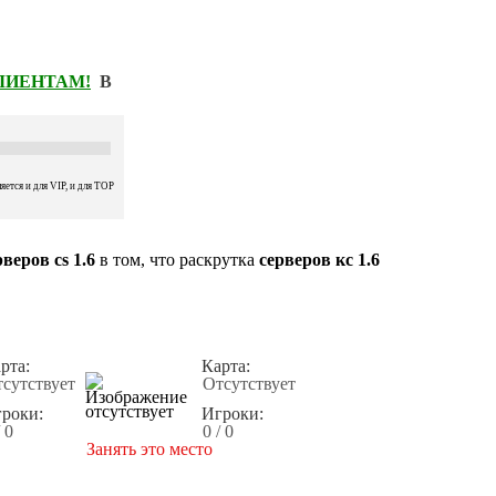
КЛИЕНТАМ!
В
ется и для VIP, и для TOP
веров cs 1.6
в том, что раскрутка
серверов кс 1.6
рта:
Карта:
сутствует
Отсутствует
роки:
Игроки:
/ 0
0 / 0
Занять это место