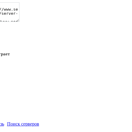
грает
зь
Поиск серверов