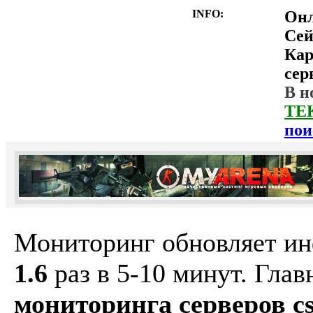
INFO:
Он
Сей
Ка
сер
В н
ТЕ
пои
Мониторинг обновляет и
1.6
раз в 5-10 минут. Гла
мониторинга серверов cs